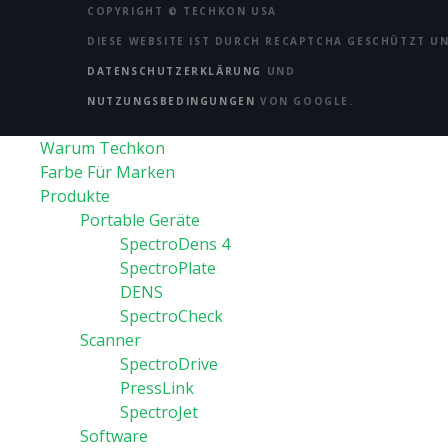
COPYRIGHT ©
TECHKON USA
DIESE WEBSITE IST DURCH RECAPTCHA GESCHÜTZT UN
DATENSCHUTZERKLÄRUNG
UND
NUTZUNGSBEDINGUNGEN
VON GOOGLE.
Warum Techkon
Farbe Für Marken
Produkte
Portable Geräte
SpectroDens 4
SpectroPlate
DENS
SpectroCheck
Scanner
SpectroDrive
PressLink
SpectroJet
Software