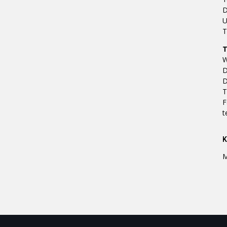
D
U
T
W
D
D
T
F
t
M