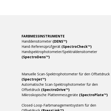
FARBMESSINSTRUMENTE
Handdensitometer
(DENS™)
Hand-Referenzprüfgerät
(SpectroCheck™)
Handspektrophotometer/Spektraldensitometer
(SpectroDens™)
Manuelle Scan-Spektrophotometer für den Offsetdruck
(SpectroJet™)
Automatische Scan-Spektrophotometer für den
Offsetdruck
(SpectroDrive™)
Mikroskopische Plattenmessgeräte
(SpectroPlate™)
Closed-Loop-Farbmanagementsystem für den
Offsetdruck
(PressLink™)