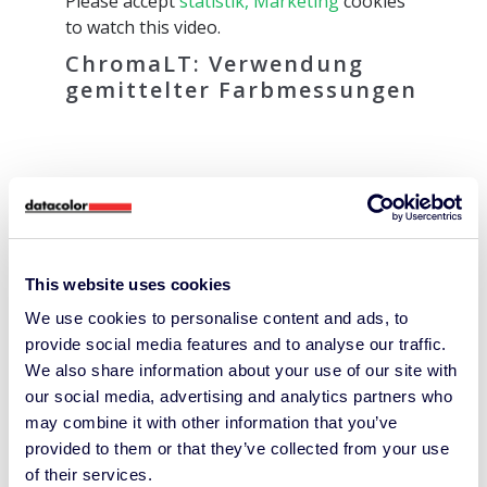
Please accept
statistik, Marketing
cookies
to watch this video.
ChromaLT: Verwendung
gemittelter Farbmessungen
This website uses cookies
We use cookies to personalise content and ads, to
Please accept
statistik, Marketing
cookies
provide social media features and to analyse our traffic.
to watch this video.
We also share information about your use of our site with
ChromaLT: Vergleich der
our social media, advertising and analytics partners who
Getriebe- und
may combine it with other information that you’ve
Bedienerseite
provided to them or that they’ve collected from your use
of their services.