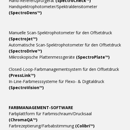
Hand-Referenzprüfgerät
(SpectroCheck™)
Handspektrophotometer/Spektraldensitometer
(SpectroDens™)
Manuelle Scan-Spektrophotometer für den Offsetdruck
(SpectroJet™)
Automatische Scan-Spektrophotometer für den Offsetdruck
(SpectroDrive™)
Mikroskopische Plattenmessgeräte
(SpectroPlate™)
Closed-Loop-Farbmanagementsystem für den Offsetdruck
(PressLink™)
In-Line-Farbmesssysteme für Flexo- & Digitaldruck
(SpectroVision™)
FARBMANAGEMENT-SOFTWARE
Farbplattform für Farbmischraum/Drucksaal
(ChromaQA™)
Farbrezeptierung/Farbabstimmung
(Colibri™)