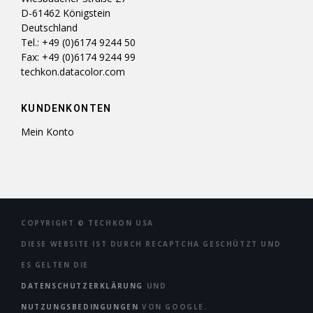
D-61462 Königstein
Deutschland
Tel.: +49 (0)6174 9244 50
Fax: +49 (0)6174 9244 99
techkon.datacolor.com
KUNDENKONTEN
Mein Konto
COPYRIGHT ©
TECHKON USA
DIESE WEBSITE IST DURCH RECAPTCHA GESCHÜTZT UND
ES GELTEN DIE
DATENSCHUTZERKLÄRUNG
UND
NUTZUNGSBEDINGUNGEN
VON GOOGLE.