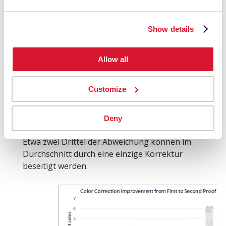
Für diesen Test wurden die ersten
Vorhersagen absichtlich mit einem hohen ΔE-
Show details
Wert erstellt, indem die
Absorptionskompensation NICHT auf die
Kalibrierdaten angewendet wurde. Dies
Allow all
ermöglicht es uns, die Leistung der
Farbkorrektur deutlicher zu sehen.
Customize
Der schraffierte Bereich im Balkendiagramm
zeigt die Verbesserung vom ersten Proof zum
korrigierten zweiten Proof. Die Korrektur
Deny
verbessert die Farbe im Durchschnitt um 2,2 ΔE.
Etwa zwei Drittel der Abweichung können im
Durchschnitt durch eine einzige Korrektur
beseitigt werden.