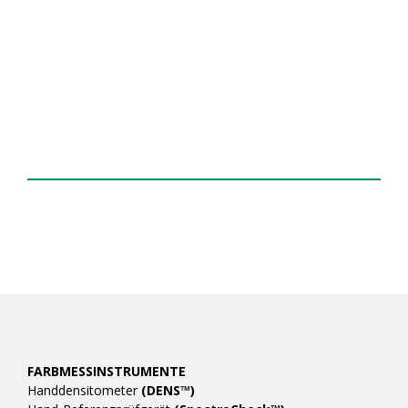
vereinbaren oder eine Frage
stellen
WEITERE INFOS
FARBMESSINSTRUMENTE
Handdensitometer
(DENS™)