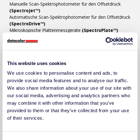
Manuelle Scan-Spektrophotometer für den Offsetdruck
(SpectroJet™)
Automatische Scan-Spektrophotometer für den Offsetdruck
(SpectroDrive™)
Mikroskopische Plattenmessgeräte
(SpectroPlate™)
Closed-Loop-Farbmanagementsystem für den Offsetdruck
(PressLink™)
In-Line-Farbmesssysteme für Flexo- & Digitaldruck
(SpectroVision™)
This website uses cookies
We use cookies to personalise content and ads, to
provide social media features and to analyse our traffic.
FARBMANAGEMENT-SOFTWARE
We also share information about your use of our site with
Farbplattform für Farbmischraum/Drucksaal
our social media, advertising and analytics partners who
(ChromaQA™)
may combine it with other information that you’ve
Farbrezeptierung/Farbabstimmung
(Colibri™)
Techkon Device Manager/Utility
(SpectroCheck™)
provided to them or that they’ve collected from your use
of their services.
ZUBEHÖR