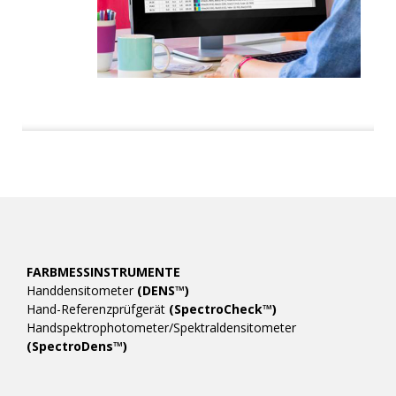
FARBMESSINSTRUMENTE
Handdensitometer
(DENS™)
Hand-Referenzprüfgerät
(SpectroCheck™)
Handspektrophotometer/Spektraldensitometer
(SpectroDens™)