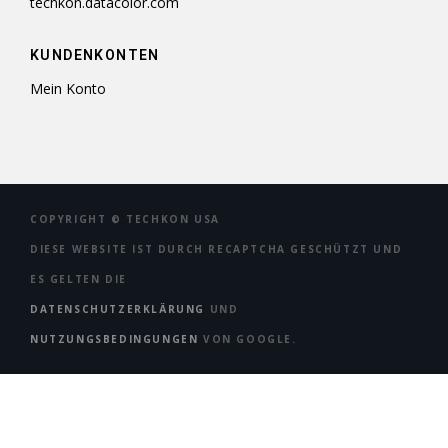
techkon.datacolor.com
KUNDENKONTEN
Mein Konto
COPYRIGHT ©
TECHKON USA
DIESE WEBSITE IST DURCH RECAPTCHA GESCHÜTZT UND
ES GELTEN DIE
DATENSCHUTZERKLÄRUNG
UND
NUTZUNGSBEDINGUNGEN
VON GOOGLE.