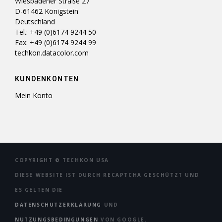
Wiesbadener Straße 27
D-61462 Königstein
Deutschland
Tel.: +49 (0)6174 9244 50
Fax: +49 (0)6174 9244 99
techkon.datacolor.com
KUNDENKONTEN
Mein Konto
COPYRIGHT ©
TECHKON USA
DIESE WEBSITE IST DURCH RECAPTCHA GESCHÜTZT UND
ES GELTEN DIE
DATENSCHUTZERKLÄRUNG
UND
NUTZUNGSBEDINGUNGEN
VON GOOGLE.