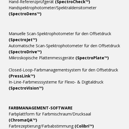
Hand-Referenzprüfgerät
(SpectroCheck™)
Handspektrophotometer/Spektraldensitometer
(SpectroDens™)
Manuelle Scan-Spektrophotometer für den Offsetdruck
(SpectroJet™)
Automatische Scan-Spektrophotometer für den Offsetdruck
(SpectroDrive™)
Mikroskopische Plattenmessgeräte
(SpectroPlate™)
Closed-Loop-Farbmanagementsystem für den Offsetdruck
(PressLink™)
In-Line-Farbmesssysteme für Flexo- & Digitaldruck
(SpectroVision™)
FARBMANAGEMENT-SOFTWARE
Farbplattform für Farbmischraum/Drucksaal
(ChromaQA™)
Farbrezeptierung/Farbabstimmung
(Colibri™)