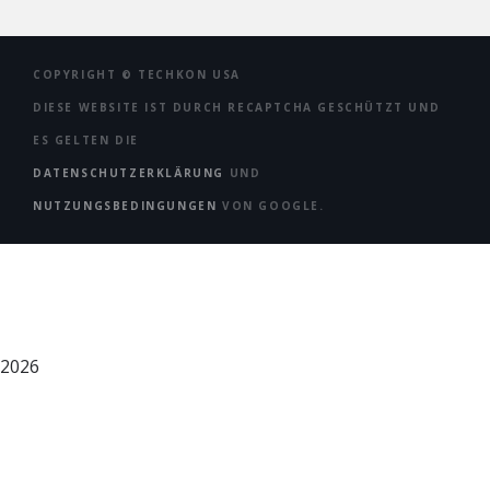
COPYRIGHT ©
TECHKON USA
DIESE WEBSITE IST DURCH RECAPTCHA GESCHÜTZT UND
ES GELTEN DIE
DATENSCHUTZERKLÄRUNG
UND
NUTZUNGSBEDINGUNGEN
VON GOOGLE.
2026