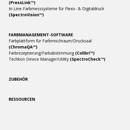
(PressLink™)
In-Line-Farbmesssysteme für Flexo- & Digitaldruck
(SpectroVision™)
FARBMANAGEMENT-SOFTWARE
Farbplattform für Farbmischraum/Drucksaal
(ChromaQA™)
Farbrezeptierung/Farbabstimmung
(Colibri™)
Techkon Device Manager/Utility
(SpectroCheck™)
ZUBEHÖR
RESSOURCEN