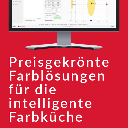
Preisgekrönte
Farblösungen
für die
intelligente
Farbküche