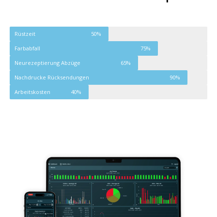
Rüstzeit
50%
Farbabfall
75%
Neurezeptierung Abzüge
65%
Nachdrucke Rücksendungen
90%
Arbeitskosten
40%