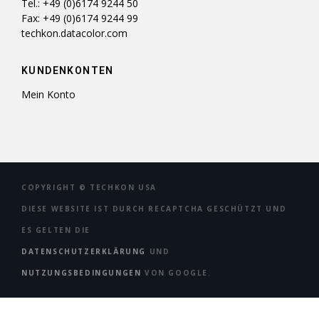
Tel.: +49 (0)6174 9244 50
Fax: +49 (0)6174 9244 99
techkon.datacolor.com
KUNDENKONTEN
Mein Konto
COPYRIGHT ©
TECHKON USA
DIESE WEBSITE IST DURCH RECAPTCHA GESCHÜTZT UND
ES GELTEN DIE
DATENSCHUTZERKLÄRUNG
UND
NUTZUNGSBEDINGUNGEN
VON GOOGLE.