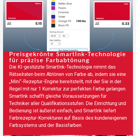
Preisgekrönte SmartInk-Technologie
für präzise Farbabtönung
Die KI-gestützte SmartInk-Technologie nimmt das
Rätselraten beim Abtönen von Farbe ab, indem sie eine
„Mini“-Rezeptur-Engine bereitstellt, mit der Sie in der
Regel mit nur 1 Korrektur zur perfekten Farbe gelangen.
SmartInk schafft gleiche Voraussetzungen für
Techniker aller Qualifikationsstufen. Die Einrichtung und
Bedienung ist äußerst einfach, und SmartInk liefert
Farbrezeptur-Korrekturen auf Basis des kundeneigenen
Farbsystems und der Basisfarben.