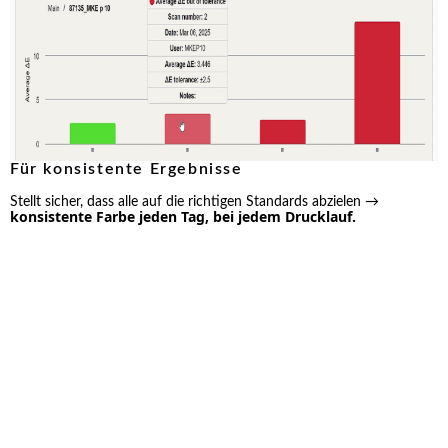
Für
Für
Für
Für konsistente Ergebnisse
die
Farbhersteller
Nachhaltigkeit
Farbküche
Stellt sicher, dass alle auf die richtigen Standards abzielen →
konsistente Farbe jeden Tag, bei jedem Drucklauf.
Beschleunigen
Verwerten
Sichere
Sie
Sie
QC
die
Restfarbe
Korrektur
Abtönung
mit
von
und
SmartInk
Farbbatches
reduzieren
als
→
Sie
„Workoff“
spart
Abfall
weiter
Zeit,
→
→
Geld
gewährleistet
gut
und
konsistente,
für
Ressourcen
kosteneffiziente
die
.
Farbproduktion
Umwelt
.
und
Ihr