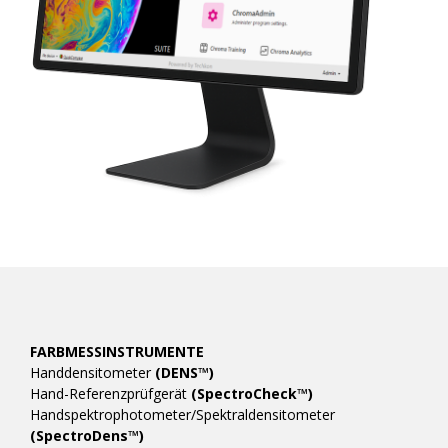
FARBMESSINSTRUMENTE
Handdensitometer
(DENS™)
Hand-Referenzprüfgerät
(SpectroCheck™)
Handspektrophotometer/Spektraldensitometer
(SpectroDens™)