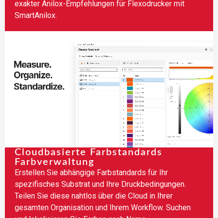
exakter Anilox-Empfehlungen für Flexodrucker mit
SmartAnilox.
Cloudbasierte Farbstandards
Farbverwaltung
Erstellen Sie abhängige Farbstandards für Ihr
spezifisches Substrat und Ihre Druckbedingungen.
Teilen Sie diese nahtlos über die Cloud in Ihrer
gesamten Organisation und Ihrem Workflow. Suchen