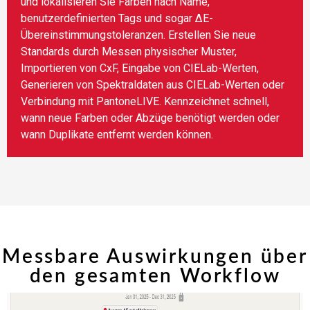
und lokalisieren Sie Farben nach Name,
benutzerdefinierten Tags und sogar ∆E-
Übereinstimmungstoleranzen. Erstellen Sie neue
Standards durch Messen physischer Muster,
Importieren von CxF, Eingabe von CIELab-Werten,
Generieren von Spektraldaten aus CIELab-Werten oder
Verbindung mit PantoneLIVE. Kennzeichnet schnell,
wann neue Farben oder Abzüge benötigt werden oder
wann Duplikate entfernt werden können.
Messbare Auswirkungen über
den gesamten Workflow