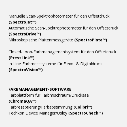
Manuelle Scan-Spektrophotometer für den Offsetdruck
(SpectroJet™)
Automatische Scan-Spektrophotometer für den Offsetdruck
(SpectroDrive™)
Mikroskopische Plattenmessgeräte
(SpectroPlate™)
Closed-Loop-Farbmanagementsystem für den Offsetdruck
(PressLink™)
In-Line-Farbmesssysteme für Flexo- & Digitaldruck
(SpectroVision™)
FARBMANAGEMENT-SOFTWARE
Farbplattform für Farbmischraum/Drucksaal
(ChromaQA™)
Farbrezeptierung/Farbabstimmung
(Colibri™)
Techkon Device Manager/Utility
(SpectroCheck™)